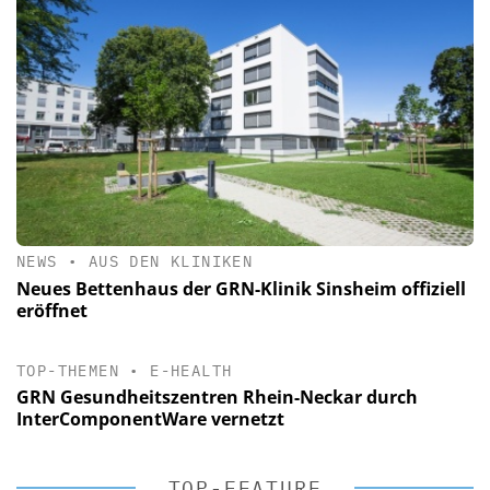
NEWS
•
AUS DEN KLINIKEN
Neues Bettenhaus der GRN-Klinik Sinsheim offiziell
eröffnet
TOP-THEMEN
•
E-HEALTH
GRN Gesundheitszentren Rhein-Neckar durch
InterComponentWare vernetzt
TOP-FEATURE