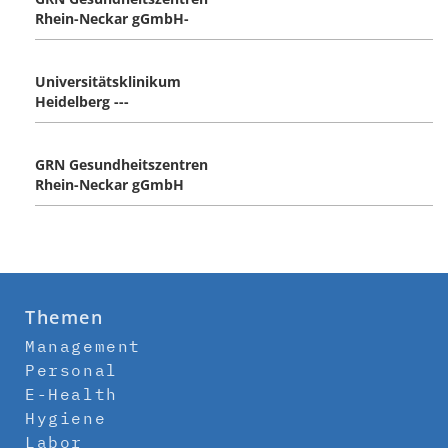
Rhein-Neckar gGmbH-
Universitätsklinikum
Heidelberg ---
GRN Gesundheitszentren
Rhein-Neckar gGmbH
Themen
Management
Personal
E-Health
Hygiene
Labor