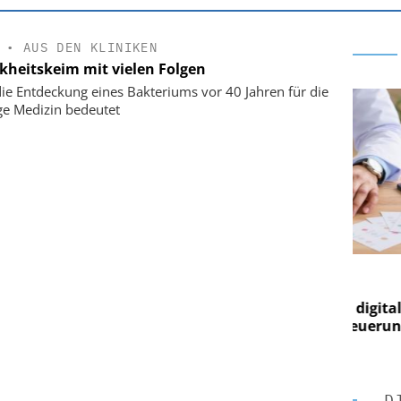
•
AUS DEN KLINIKEN
kheitskeim mit vielen Folgen
ie Entdeckung eines Bakteriums vor 40 Jahren für die
ge Medizin bedeutet
ARE AG
EASY SOFTWARE AG
ung im
Digitalisierung im
 Von digitaler
Personalmanagement: Von digitaler
P
igen Steuerung
Ordnung zur KI-fähigen Steuerung
O
D