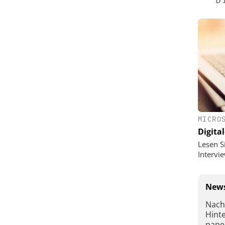
MICRO
Digital
Lesen S
Interv
News
Nach
Hint
pape