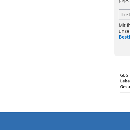
Mit 
unse
Bes
GLG 
Lebe
Gesu