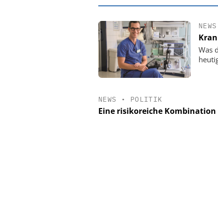
NEWS
Kran
Was d
heuti
NEWS
•
POLITIK
Eine risikoreiche Kombination
EASY SOFTW
Digitalisier
Personalmanagement:
Ordnung zur KI-fäh