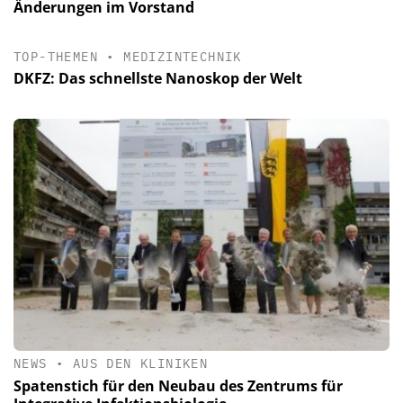
Änderungen im Vorstand
TOP-THEMEN
•
MEDIZINTECHNIK
DKFZ: Das schnellste Nanoskop der Welt
NEWS
•
AUS DEN KLINIKEN
Spatenstich für den Neubau des Zentrums für