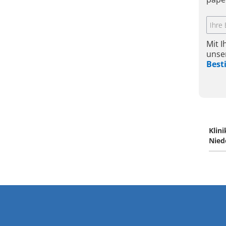
Mit 
unse
Bes
Klin
Nied