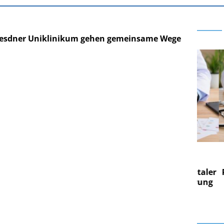
Dresdner Uniklinikum gehen gemeinsame Wege
E AG
EASY SOFTWARE AG
g im
Digitalisierung im
on digitaler
Personalmanagement: Von digitaler
Pers
n Steuerung
Ordnung zur KI-fähigen Steuerung
Ord