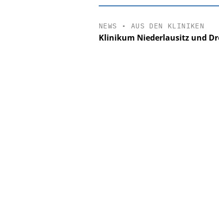
NEWS
•
AUS DEN KLINIKEN
Klinikum Niederlausitz und 
EASY SOFTWAR
Digitalisierun
Personalmanagement: V
Ordnung zur KI-fähige