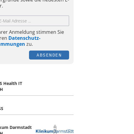
r.
Ihrer Anmeldung stimmen Sie
ren
Datenschutz-
timmungen
zu.
ABSENDEN
S Health IT
H
SS
ikum Darmstadt
H