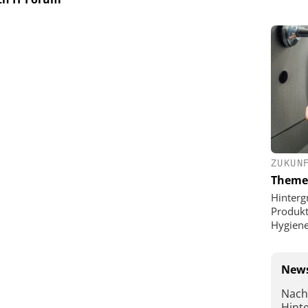
ZUKUN
Theme
Hinterg
Produkt
Hygien
News
Nach
Hint