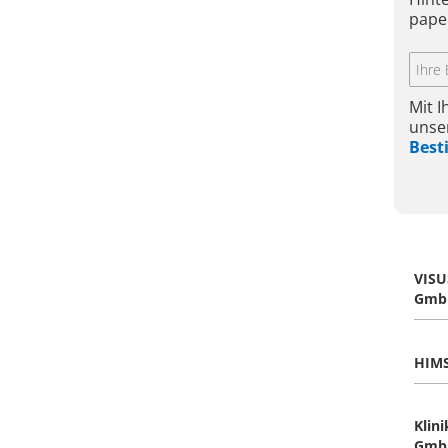
pape
Mit 
unse
Bes
VISU
Gmb
HIM
Klin
Gmb