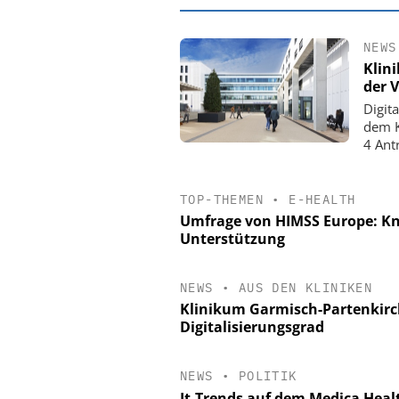
NEWS
Klin
der 
Digit
dem K
4 Ant
TOP-THEMEN
•
E-HEALTH
Umfrage von HIMSS Europe: Kn
Unterstützung
EASY SOFTWARE
Digitalisierung
NEWS
•
AUS DEN KLINIKEN
Personalmanagement: Vo
Klinikum Garmisch-Partenkirch
Ordnung zur KI-fähige
Digitalisierungsgrad
NEWS
•
POLITIK
It-Trends auf dem Medica Heal