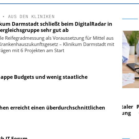
•
AUS DEN KLINIKEN
ikum Darmstadt schließt beim DigitalRadar in
Vergleichsgruppe sehr gut ab
ale Reifegradmessung als Voraussetzung für Mittel aus
rankenhauszukunftsgesetz – Klinikum Darmstadt mit
rägen mit 6 Projekten am Start
appe Budgets und wenig staatliche
 AG
EASY SOFTWARE AG
 im
Digitalisierung im
n digitaler
Personalmanagement: Von digitaler
Pers
en erreicht einen überdurchschnittlichen
n Steuerung
Ordnung zur KI-fähigen Steuerung
Ordn
th IT Forum