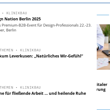
•
KLINIKBAU
gn Nation Berlin 2025
 Premium-B2B-Event für Design-Professionals 22.-23.
er, Berlin
THEMEN
•
KLINIKBAU
ikum Leverkusen: „Natürliches Wir-Gefühl“
E AG
EASY SOFTWARE AG
g im
Digitalisierung im
on digitaler
Personalmanagement: Von digitaler
Pers
THEMEN
•
KLINIKBAU
n Steuerung
Ordnung zur KI-fähigen Steuerung
Ord
e für fließende Arbeit … und heilende Ruhe