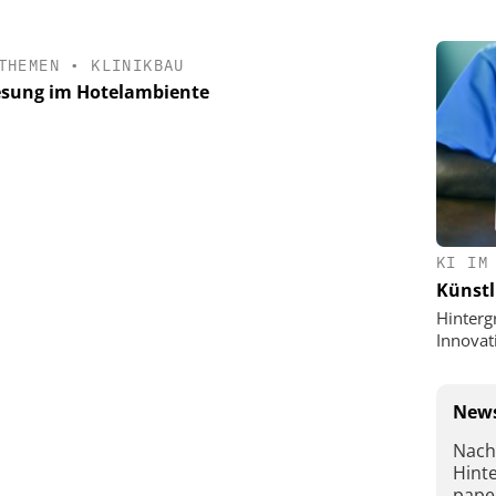
THEMEN
•
KLINIKBAU
sung im Hotelambiente
KI IM
Künstl
Hinterg
Innovat
News
Nach
Hint
pape