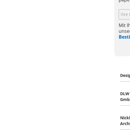
Mit 
unse
Bes
Desi
DLW 
Gmb
Nick
Arch