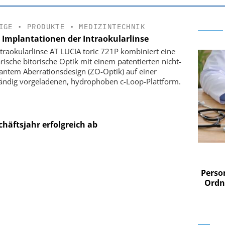
IGE
•
PRODUKTE
•
MEDIZINTECHNIK
e Implantationen der Intraokularlinse
ntraokularlinse AT LUCIA toric 721P kombiniert eine
rische bitorische Optik mit einem patentierten nicht-
antem Aberrationsdesign (ZO-Optik) auf einer
tändig vorgeladenen, hydrophoben c-Loop-Plattform.
chäftsjahr erfolgreich ab
 AG
EASY SOFTWARE AG
im
Digitalisierung im
n digitaler
Personalmanagement: Von digitaler
Perso
 Steuerung
Ordnung zur KI-fähigen Steuerung
Ordn