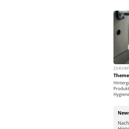
ZUKUN
Theme
Hinterg
Produkt
Hygien
News
Nach
Hint