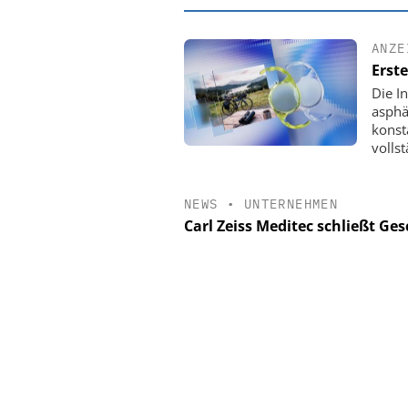
ANZE
Erst
Die I
asphä
konst
volls
NEWS
•
UNTERNEHMEN
Carl Zeiss Meditec schließt Ges
EASY SOFTWARE
Digitalisierung 
Personalmanagement: Vo
Ordnung zur KI-fähigen