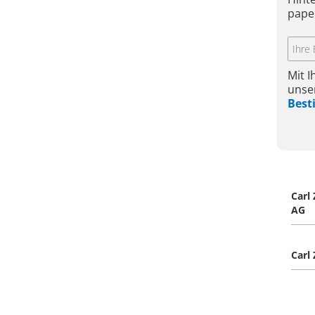
pape
Mit 
unse
Bes
Carl
AG
Carl