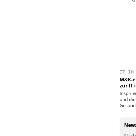
IT IM
M&K-ek
zur IT
Inspirie
und die
Gesundh
News
Nach