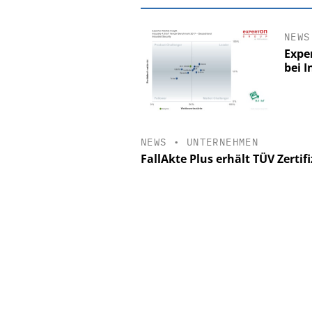
NEWS
Exper
bei I
NEWS
•
UNTERNEHMEN
FallAkte Plus erhält TÜV Zertif
EASY SOFTWAR
Digitalisierun
Personalmanagement: V
Ordnung zur KI-fähig