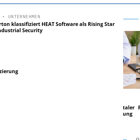
•
UNTERNEHMEN
ton klassifiziert HEAT Software als Rising Star
ndustrial Security
izierung
E AG
EASY SOFTWARE AG
g im
Digitalisierung im
on digitaler
Personalmanagement: Von digitaler
Per
en Steuerung
Ordnung zur KI-fähigen Steuerung
Ord
O