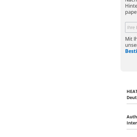
Hint
pape
Mit 
unse
Bes
HEAT
Deut
Auth
Inte