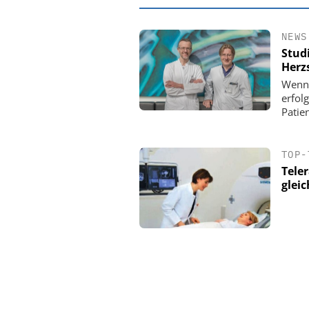
NEWS
Stud
Herzs
Wenn 
erfolg
Patie
TOP-
Tele
gleic
EASY SOFTWAR
Digitalisierun
Personalmanagement: V
Ordnung zur KI-fähige