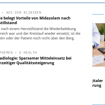
•
AUS DEN KLINIKEN
ie belegt Vorteile von Midazolam nach
tillstand
nach einem Herzstillstand die Wiederbelebung
reich war und der Kreislauf wieder einsetzt, ist die
ntin oder der Patient noch nicht über den Berg.
THEMEN
•
E-HEALTH
radiologie: Sparsamer Mitteleinsatz bei
hzeitiger Qualitätssteigerung
E AG
EASY SOFTWARE AG
g im
Digitalisierung im
on digitaler
Personalmanagement: Von digitaler
Pers
n Steuerung
Ordnung zur KI-fähigen Steuerung
Ord