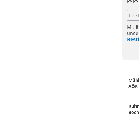
Mit 
unse
Bes
Mühl
AÖR
Ruhr
Boc