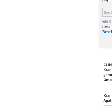
Mit 
unse
Bes
CLIN
Kran
geme
Gmb
Kran
Agat