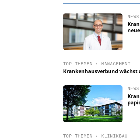
NEWS
Kran
neue
TOP-THEMEN
•
MANAGEMENT
Krankenhausverbund wächst a
NEWS
EASY SOFTWAR
Kran
Digitalisierun
papi
Personalmanagement: V
Ordnung zur KI-fähig
TOP-THEMEN
•
KLINIKBAU