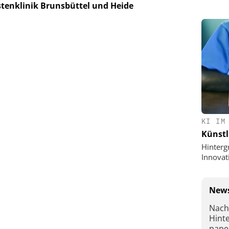
tenklinik Brunsbüttel und Heide
KI IM
Künstl
Hinterg
Innovat
News
Nach
Hint
pape