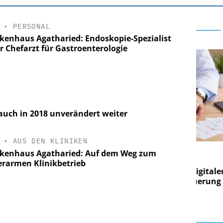
•
PERSONAL
kenhaus Agatharied: Endoskopie-Spezialist
r Chefarzt für Gastroenterologie
uch in 2018 unverändert weiter
•
AUS DEN KLINIKEN
E AG
EASY SOFTWARE AG
kenhaus Agatharied: Auf dem Weg zum
g im
Digitalisierung im
erarmen Klinikbetrieb
on digitaler
Personalmanagement: Von digitaler
Per
en Steuerung
Ordnung zur KI-fähigen Steuerung
Ord