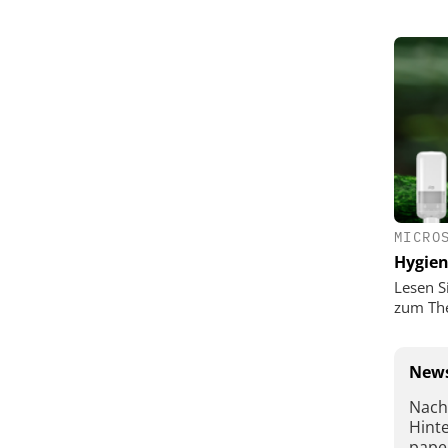
MICRO
Hygie
Lesen S
zum Th
News
Nach
Hint
pape