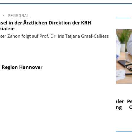
•
PERSONAL
sel in der Ärztlichen Direktion der KRH
hiatrie
ter Zahon folgt auf Prof. Dr. Iris Tatjana Graef-Calliess
m Region Hannover
 AG
EASY SOFTWARE AG
 im
Digitalisierung im
n digitaler
Personalmanagement: Von digitaler
Perso
 Steuerung
Ordnung zur KI-fähigen Steuerung
Ordn