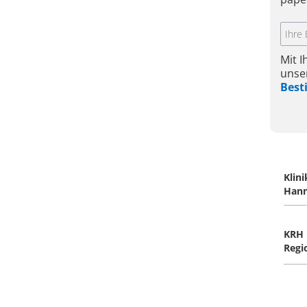
Mit 
unse
Bes
Klin
Han
KRH 
Regi