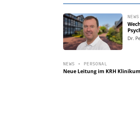
NEWS
Wech
Psyc
Dr. Pe
NEWS
•
PERSONAL
Neue Leitung im KRH Kliniku
EASY SOFTWARE
Digitalisierung
Personalmanagement: Vo
Ordnung zur KI-fähigen