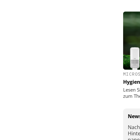
MICRO
Hygie
Lesen S
zum Th
News
Nach
Hint
pape