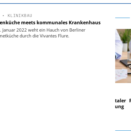
•
KLINIKBAU
zenküche meets kommunales Krankenhaus
. Januar 2022 weht ein Hauch von Berliner
etküche durch die Vivantes Flure.
 AG
EASY SOFTWARE AG
 im
Digitalisierung im
on digitaler
Personalmanagement: Von digitaler
Pers
n Steuerung
Ordnung zur KI-fähigen Steuerung
Ord