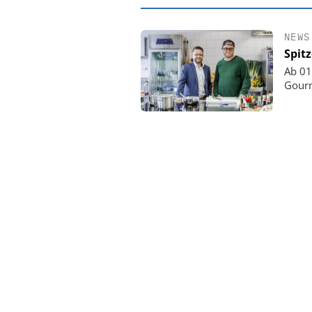
NEWS
Spit
Ab 01
Gourm
EASY SOFTWARE
Digitalisierung
Personalmanagement: V
Ordnung zur KI-fähige