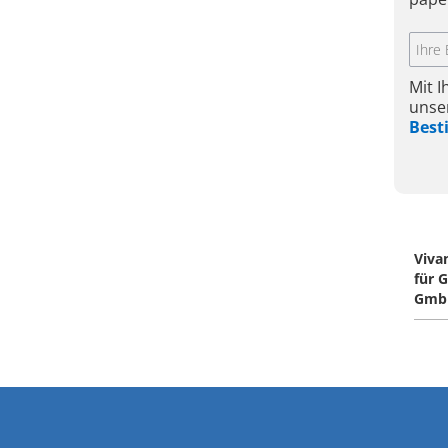
Mit 
unse
Bes
Viva
für 
Gmb