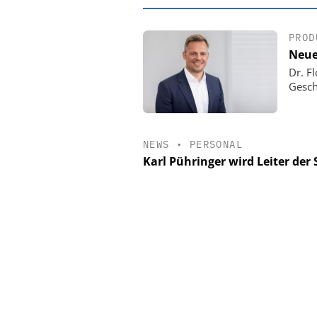
PROD
Neue
Dr. F
Gesch
NEWS
•
PERSONAL
Karl Pühringer wird Leiter der
EASY SOFTWARE
Digitalisierung
Personalmanagement: Vo
Ordnung zur KI-fähige