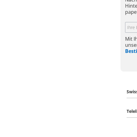
Hint
pape
Mit 
unse
Bes
Swis
Tele