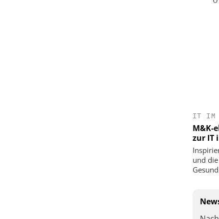
IT IM
M&K-ek
zur IT
Inspirie
und die
Gesundh
News
Nach