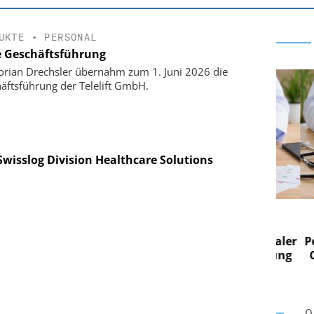
UKTE
•
PERSONAL
 Geschäftsführung
lorian Drechsler übernahm zum 1. Juni 2026 die
äftsführung der Telelift GmbH.
 Swisslog Division Healthcare Solutions
 AG
EASY SOFTWARE AG
 im
Digitalisierung im
n digitaler
Personalmanagement: Von digitaler
Pers
n Steuerung
Ordnung zur KI-fähigen Steuerung
Ordn
O