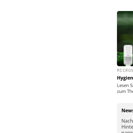
MICRO
Hygie
Lesen S
zum Th
News
Nach
Hint
pape