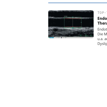
TOP-
Endo
Ther
Endot
Die M
u.a. a
Dysli
EASY SOFTWA
Digitalisieru
Personalmanagement: 
Ordnung zur KI-fähig