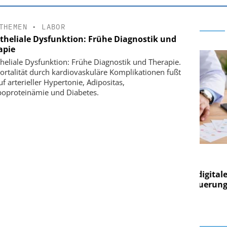
THEMEN
•
LABOR
theliale Dysfunktion: Frühe Diagnostik und
apie
heliale Dysfunktion: Frühe Diagnostik und Therapie.
ortalität durch kardiovaskuläre Komplikationen fußt
uf arterieller Hypertonie, Adipositas,
poproteinämie und Diabetes.
RE AG
EASY SOFTWARE AG
ng im
Digitalisierung im
Von digitaler
Personalmanagement: Von digitaler
Per
en Steuerung
Ordnung zur KI-fähigen Steuerung
Or