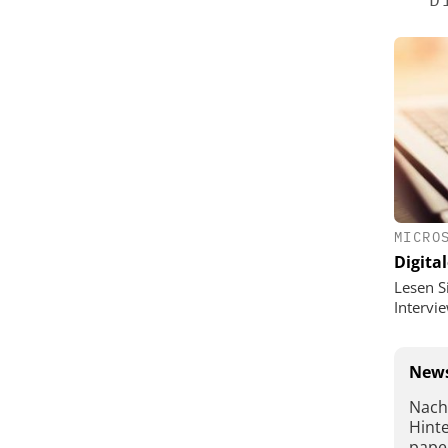
MICRO
Digital
Lesen S
Interv
News
Nach
Hint
pape