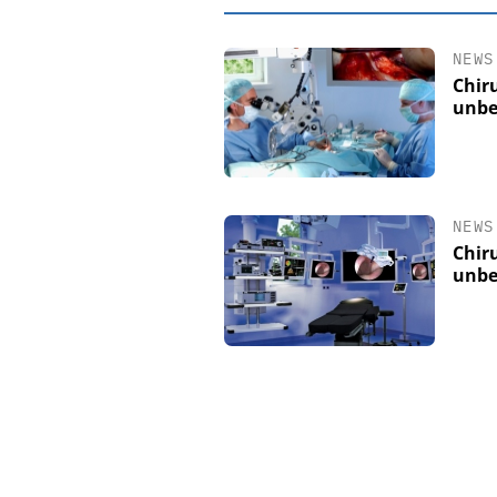
NEWS
Chir
unbe
NEWS
Chir
unbe
EASY SOFTWAR
Digitalisieru
Personalmanagement: 
Ordnung zur KI-fähig