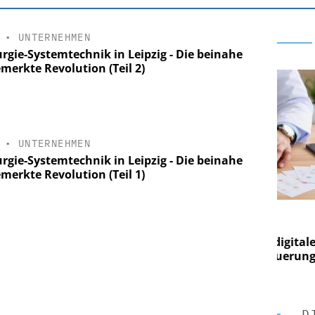
•
UNTERNEHMEN
urgie-Systemtechnik in Leipzig - Die beinahe
merkte Revolution (Teil 2)
•
UNTERNEHMEN
urgie-Systemtechnik in Leipzig - Die beinahe
merkte Revolution (Teil 1)
E AG
EASY SOFTWARE AG
ng im
Digitalisierung im
Von digitaler
Personalmanagement: Von digitaler
Per
en Steuerung
Ordnung zur KI-fähigen Steuerung
Or
D