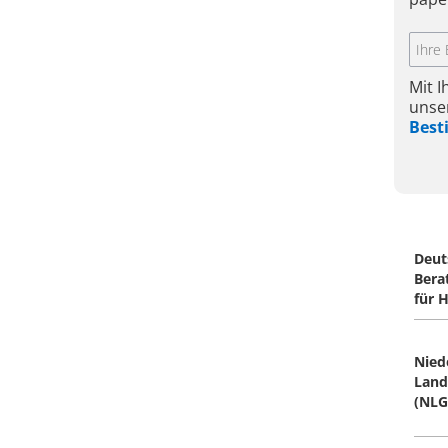
Mit 
unse
Bes
Deut
Bera
für 
Nied
Land
(NLG