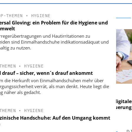
OP-THEMEN
•
HYGIENE
ersal Gloving: ein Problem für die Hygiene und
Umwelt
regerübertragungen und Hautirritationen zu
iden sind Einmalhandschuhe indikationsadäquat und
altig zu nutzen.
THEMEN
•
HYGIENE
 drauf – sicher, wenn´s drauf ankommt
 die Herkunft von Einmalhandschuhen mehr über
rgungssicherheit verrät, als man denkt. Heute liegt die
E AG
EASY SOFTWARE AG
g näher als gedacht.
g im
Digitalisierung im
on digitaler
Personalmanagement: Von digitaler
Pers
n Steuerung
Ordnung zur KI-fähigen Steuerung
Ord
THEMEN
•
HYGIENE
zinische Handschuhe: Auf den Umgang kommt
n
D