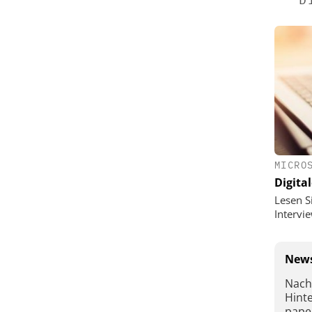
MICRO
Digital
Lesen S
Interv
News
Nach
Hint
pape