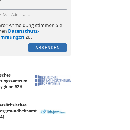
Ihrer Anmeldung stimmen Sie
ren
Datenschutz-
timmungen
zu.
ABSENDEN
sches
tungszentrum
Hygiene BZH
ersächsisches
esgesundheitsamt
A)