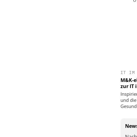
IT IM
M&K-ek
zur IT
Inspirie
und die
Gesundh
News
Nach