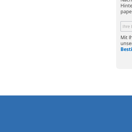
Hint
pape
Mit 
unse
Bes