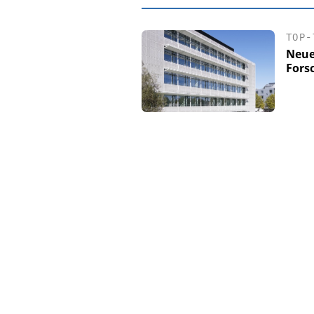
TOP-
Neue
Fors
EASY SOFTW
Digitalisier
Personalmanagement:
Ordnung zur KI-fäh