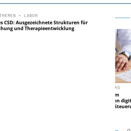
THEMEN
•
LABOR
s CSD: Ausgezeichnete Strukturen für
chung und Therapieentwicklung
ARE AG
EASY SOFTWARE AG
ung im
Digitalisierung im
 Von digitaler
Personalmanagement: Von digitaler
P
igen Steuerung
Ordnung zur KI-fähigen Steuerung
O
O