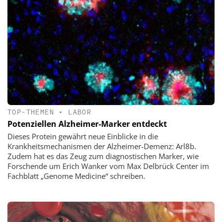
TOP-THEMEN
•
LABOR
Potenziellen Alzheimer-Marker entdeckt
Dieses Protein gewährt neue Einblicke in die
Krankheitsmechanismen der Alzheimer-Demenz: Arl8b.
Zudem hat es das Zeug zum diagnostischen Marker, wie
Forschende um Erich Wanker vom Max Delbrück Center im
Fachblatt „Genome Medicine“ schreiben.