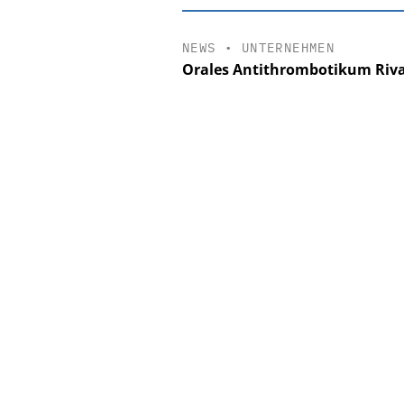
NEWS
•
UNTERNEHMEN
Orales Antithrombotikum Riva
EASY SOFTWAR
Digitalisierun
Personalmanagement: V
Ordnung zur KI-fähige