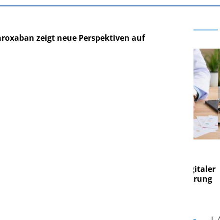
roxaban zeigt neue Perspektiven auf
E AG
EASY SOFTWARE AG
g im
Digitalisierung im
on digitaler
Personalmanagement: Von digitaler
Pers
n Steuerung
Ordnung zur KI-fähigen Steuerung
Ord
L