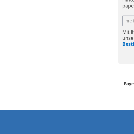
pape
Mit 
unse
Bes
Baye