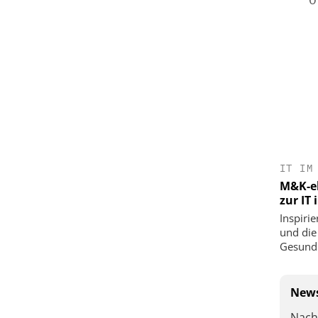
IT IM
M&K-ek
zur IT
Inspirie
und die
Gesundh
News
Nach