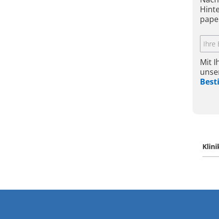
Hint
pape
Mit 
unse
Bes
Klin