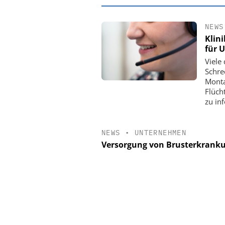
NEWS
Klin
für 
Viele
Schre
Monta
Flüch
zu in
NEWS
•
UNTERNEHMEN
Versorgung von Brusterkrankun
EASY SOFTWAR
Digitalisierun
Personalmanagement: V
Ordnung zur KI-fähige