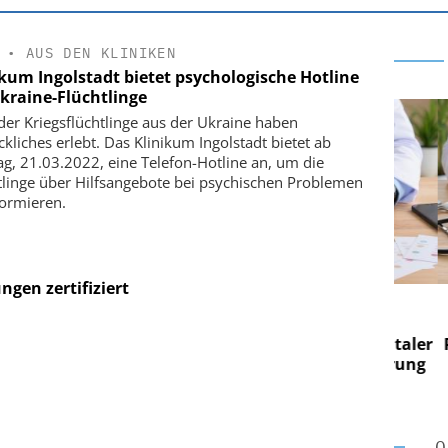
•
AUS DEN KLINIKEN
ikum Ingolstadt bietet psychologische Hotline
Ukraine-Flüchtlinge
 der Kriegsflüchtlinge aus der Ukraine haben
ckliches erlebt. Das Klinikum Ingolstadt bietet ab
g, 21.03.2022, eine Telefon-Hotline an, um die
tlinge über Hilfsangebote bei psychischen Problemen
formieren.
gen zertifiziert
E AG
EASY SOFTWARE AG
g im
Digitalisierung im
on digitaler
Personalmanagement: Von digitaler
Pers
n Steuerung
Ordnung zur KI-fähigen Steuerung
Ord
O