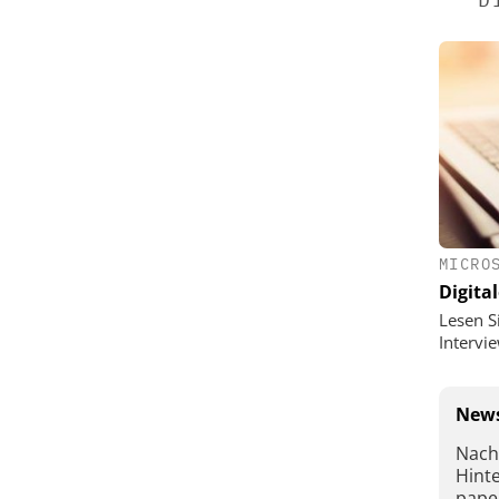
MICRO
Digital
Lesen S
Interv
News
Nach
Hint
pape