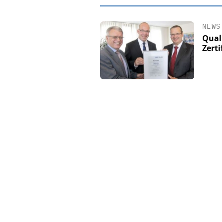
NEWS
Qual
Zert
EASY SOFTWAR
Digitalisierun
Personalmanagement: V
Ordnung zur KI-fähige