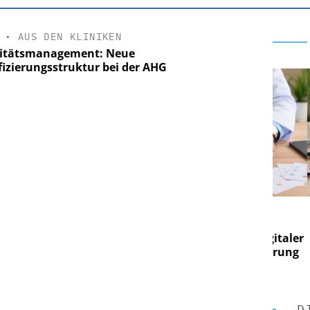
•
AUS DEN KLINIKEN
itätsmanagement: Neue
ifizierungsstruktur bei der AHG
E AG
EASY SOFTWARE AG
g im
Digitalisierung im
on digitaler
Personalmanagement: Von digitaler
Pers
n Steuerung
Ordnung zur KI-fähigen Steuerung
Ord
D