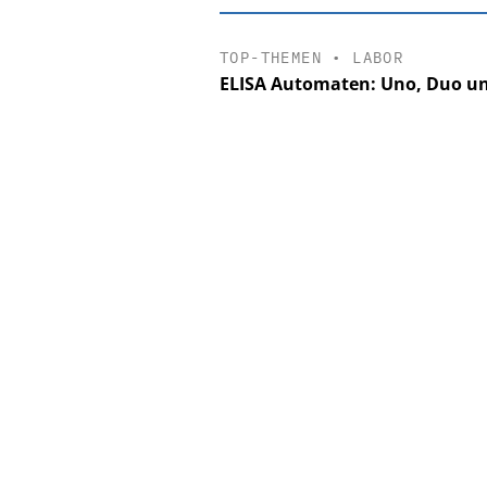
TOP-THEMEN
•
LABOR
ELISA Automaten: Uno, Duo 
EASY SOFTWA
Digitalisieru
Personalmanagement: 
Ordnung zur KI-fähi