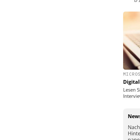
MICRO
Digital
Lesen S
Interv
News
Nach
Hint
pape