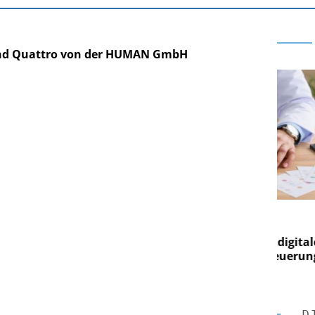
und Quattro von der HUMAN GmbH
RE AG
EASY SOFTWARE AG
ng im
Digitalisierung im
Von digitaler
Personalmanagement: Von digitaler
Pe
gen Steuerung
Ordnung zur KI-fähigen Steuerung
Or
D