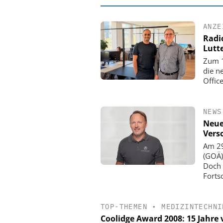
ANZE
Radi
Lutt
Zum 1
die n
Offic
NEWS
Neue
Vers
Am 29
EASY SOFTWARE
(GOÄ)
Digitalisierung 
Doch 
Personalmanagement: Vo
Forts
Ordnung zur KI-fähigen
TOP-THEMEN
•
MEDIZINTECHNI
Coolidge Award 2008: 15 Jahre 