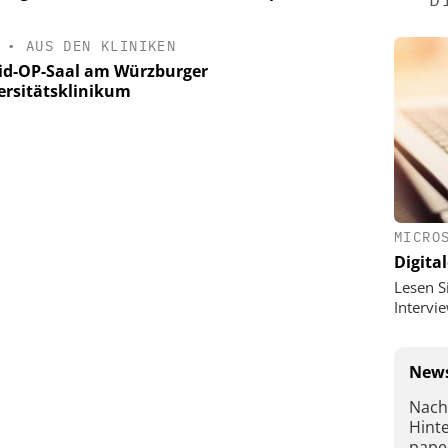
•
AUS DEN KLINIKEN
id-OP-Saal am Würzburger
ersitätsklinikum
MICRO
Digital
Lesen S
Interv
News
Nach
Hint
pape