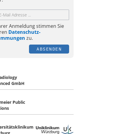
Ihrer Anmeldung stimmen Sie
ren
Datenschutz-
timmungen
zu.
ABSENDEN
adiology
anced GmbH
meier Public
tions
ersitätsklinikum
burg