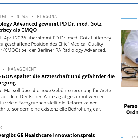
IGE
•
NEWS
•
PERSONAL
ology Advanced gewinnt PD Dr. med. Götz
erbey als CMQO
. April 2026 übernimmt PD Dr. med. Götz Lutterbey
eu geschaffene Position des Chief Medical Quality
er (CMQO) bei der Berliner RA Radiology Advanced.
•
MANAGEMENT
 GOÄ spaltet die Ärzteschaft und gefährdet die
orgung
. Mai soll über die neue Gebührenordnung für Ärzte
 AG
EASY SOFTWARE AG
 auf dem Deutschen Ärztetag abgestimmt werden.
im
Digitalisierung im
für viele Fachgruppen stellt die Reform keinen
n digitaler
Personalmanagement: Von digitaler
Perso
chritt, sondern eine existenzielle Bedrohung dar.
 Steuerung
Ordnung zur KI-fähigen Steuerung
Ordn
K
vergibt GE Healthcare Innovationspreis
D