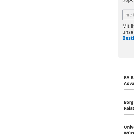
Mit 
unse
Bes
RA R
Adv
Borg
Rela
Univ
Würz