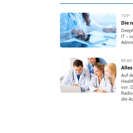
TOP-
Die 
DeepU
IT – 
Admin
NEWS
Alle
Auf d
Healt
vor. 
EASY SOFTWARE
Radio
Digitalisierung
die A
Personalmanagement: V
Ordnung zur KI-fähige