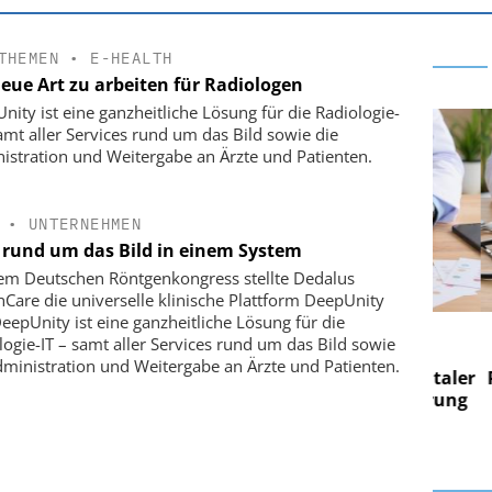
THEMEN
•
E-HEALTH
neue Art zu arbeiten für Radiologen
nity ist eine ganzheitliche Lösung für die Radiologie-
samt aller Services rund um das Bild sowie die
istration und Weitergabe an Ärzte und Patienten.
•
UNTERNEHMEN
s rund um das Bild in einem System
em Deutschen Röntgenkongress stellte Dedalus
hCare die universelle klinische Plattform DeepUnity
DeepUnity ist eine ganzheitliche Lösung für die
 AG
EASY SOFTWARE AG
logie-IT – samt aller Services rund um das Bild sowie
 im
Digitalisierung im
dministration und Weitergabe an Ärzte und Patienten.
on digitaler
Personalmanagement: Von digitaler
Pers
n Steuerung
Ordnung zur KI-fähigen Steuerung
Ord