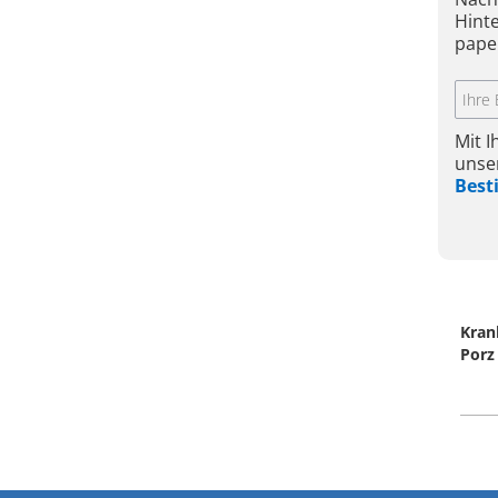
Hint
pape
Mit 
unse
Bes
Kran
Porz