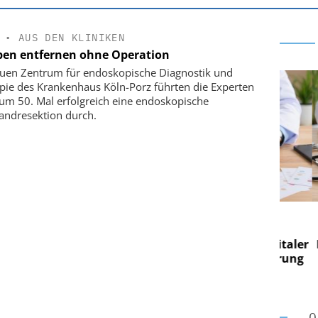
•
AUS DEN KLINIKEN
pen entfernen ohne Operation
uen Zentrum für endoskopische Diagnostik und
pie des Krankenhaus Köln-Porz führten die Experten
um 50. Mal erfolgreich eine endoskopische
andresektion durch.
 AG
EASY SOFTWARE AG
g im
Digitalisierung im
on digitaler
Personalmanagement: Von digitaler
Pers
n Steuerung
Ordnung zur KI-fähigen Steuerung
Ord
O