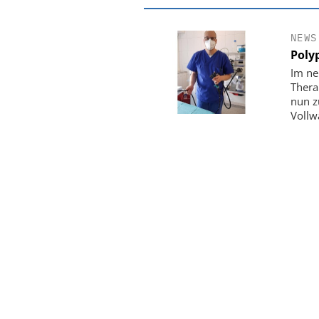
NEWS
Poly
Im ne
Thera
nun z
Vollw
EASY SOFTWARE
Digitalisierun
Personalmanagement: V
Ordnung zur KI-fähige