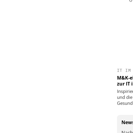
IT IM
M&K-ek
zur IT
Inspirie
und die
Gesundh
News
Nach