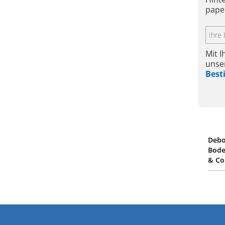
pape
Mit 
unse
Bes
Debo
Bod
& Co