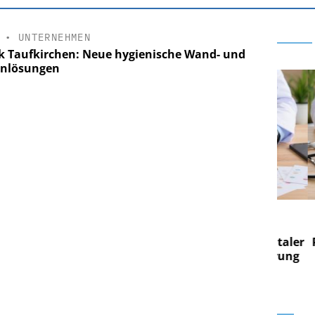
•
UNTERNEHMEN
ik Taufkirchen: Neue hygienische Wand- und
nlösungen
 AG
EASY SOFTWARE AG
g im
Digitalisierung im
on digitaler
Personalmanagement: Von digitaler
Pers
n Steuerung
Ordnung zur KI-fähigen Steuerung
Ord