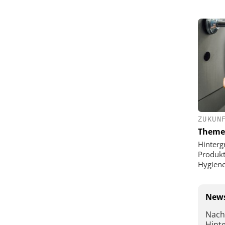
ZUKUN
Theme
Hinterg
Produkt
Hygien
News
Nach
Hint