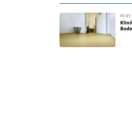
NEWS
Klin
Bode
EASY SOFTWARE
Digitalisierun
Personalmanagement: V
Ordnung zur KI-fähige