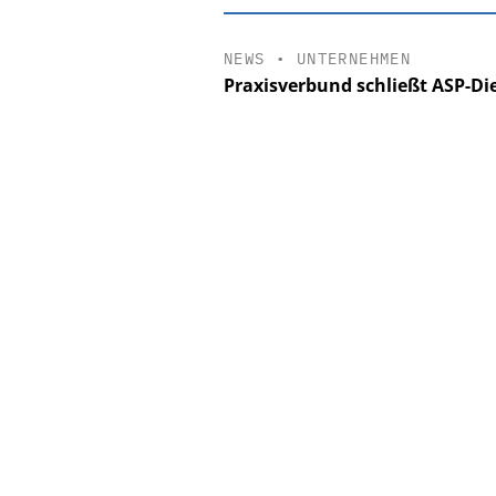
NEWS
•
UNTERNEHMEN
Praxisverbund schließt ASP-Di
EASY SOFTWA
Digitalisieru
Personalmanagement: 
Ordnung zur KI-fähig