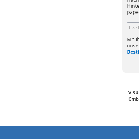
Hint
pape
Mit 
unse
Bes
VISU
Gmb