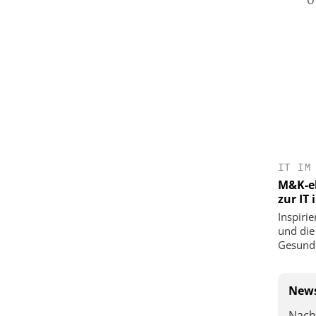
IT IM
M&K-ek
zur IT
Inspirie
und die
Gesundh
News
Nach