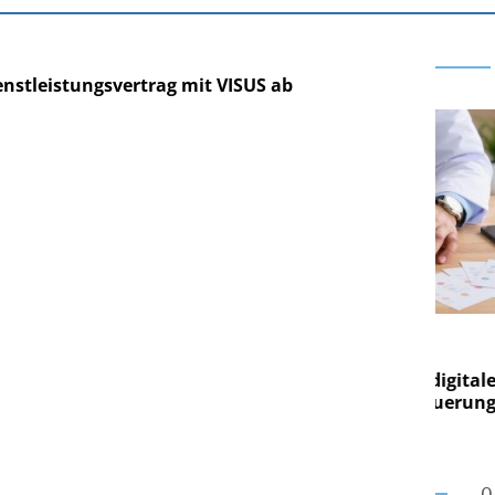
enstleistungsvertrag mit VISUS ab
RE AG
EASY SOFTWARE AG
ng im
Digitalisierung im
Von digitaler
Personalmanagement: Von digitaler
Per
en Steuerung
Ordnung zur KI-fähigen Steuerung
Or
O