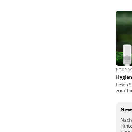
MICRO
Hygie
Lesen S
zum Th
News
Nach
Hint
pape