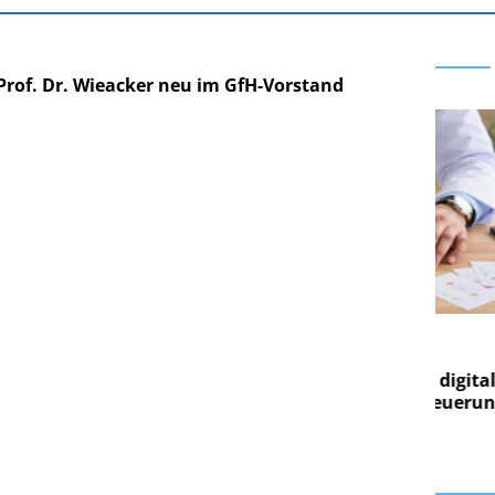
Prof. Dr. Wieacker neu im GfH-Vorstand
ARE AG
EASY SOFTWARE AG
rung im
Digitalisierung im
 Von digitaler
Personalmanagement: Von digitaler
P
igen Steuerung
Ordnung zur KI-fähigen Steuerung
O