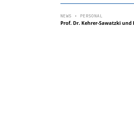
NEWS
•
PERSONAL
Prof. Dr. Kehrer-Sawatzki und 
EASY SOFTW
Digitalisie
Personalmanagement:
Ordnung zur KI-fäh