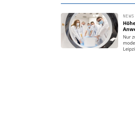
NEWS
Höhe
Anwe
Nur z
moder
Leipz
EASY SOFTWAR
Digitalisierun
Personalmanagement: V
Ordnung zur KI-fähige