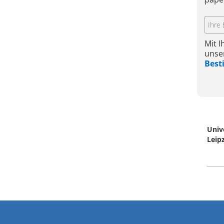
Mit 
unse
Bes
Univ
Leip