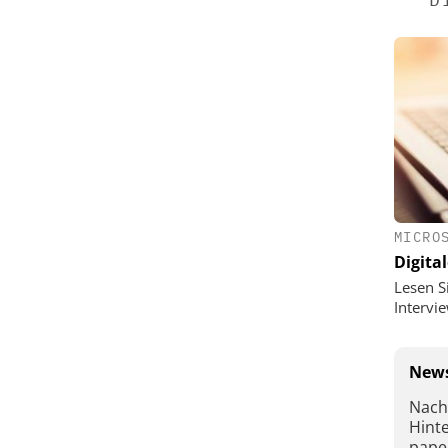
MICRO
Digital
Lesen S
Interv
News
Nach
Hint
pape