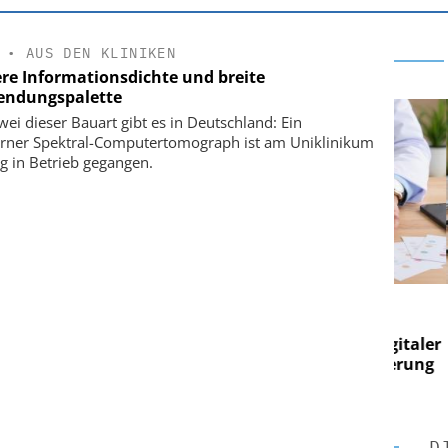
•
AUS DEN KLINIKEN
re Informationsdichte und breite
ndungspalette
wei dieser Bauart gibt es in Deutschland: Ein
ner Spektral-Computertomograph ist am Uniklinikum
ig in Betrieb gegangen.
E AG
EASY SOFTWARE AG
g im
Digitalisierung im
on digitaler
Personalmanagement: Von digitaler
Pers
n Steuerung
Ordnung zur KI-fähigen Steuerung
Ord
D