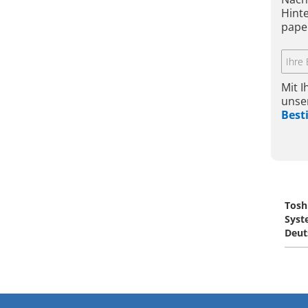
Hint
pape
Mit 
unse
Bes
Tosh
Sys
Deut