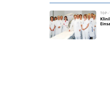
TOP-
Klin
Eins
EASY SOFTWAR
Digitalisierun
Personalmanagement: V
Ordnung zur KI-fähige