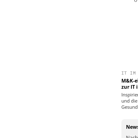
IT IM
M&K-ek
zur IT
Inspirie
und die
Gesundh
News
Nach