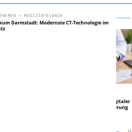
THEMEN
•
MEDIZINTECHNIK
ikum Darmstadt: Modernste CT-Technologie im
atz
E AG
EASY SOFTWARE AG
g im
Digitalisierung im
on digitaler
Personalmanagement: Von digitaler
Pers
n Steuerung
Ordnung zur KI-fähigen Steuerung
Ord
O