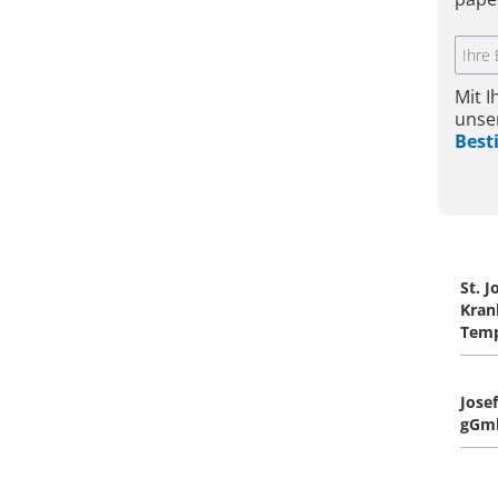
Mit 
unse
Bes
St. 
Kran
Tem
Josef
gGm