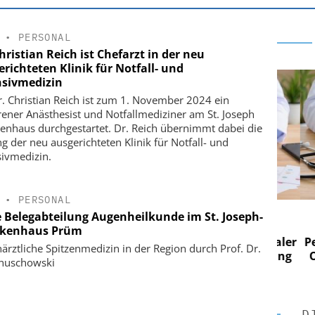
•
PERSONAL
hristian Reich ist Chefarzt in der neu
richteten Klinik für Notfall- und
nsivmedizin
r. Christian Reich ist zum 1. November 2024 ein
rener Anästhesist und Notfallmediziner am St. Joseph
enhaus durchgestartet. Dr. Reich übernimmt dabei die
ng der neu ausgerichteten Klinik für Notfall- und
sivmedizin.
•
PERSONAL
 AG
EASY SOFTWARE AG
 Belegabteilung Augenheilkunde im St. Joseph-
 im
Digitalisierung im
kenhaus Prüm
n digitaler
Personalmanagement: Von digitaler
Perso
ärztliche Spitzenmedizin in der Region durch Prof. Dr.
n Steuerung
Ordnung zur KI-fähigen Steuerung
Ordn
anuschowski
D