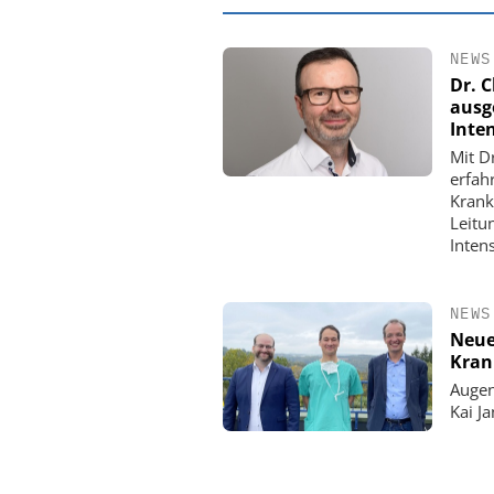
NEWS
Dr. C
ausge
Inte
Mit D
erfah
Krank
Leitu
Inten
NEWS
EASY SOFTWARE
Neue
Digitalisierung
Kran
Personalmanagement: Vo
Augen
Ordnung zur KI-fähige
Kai J