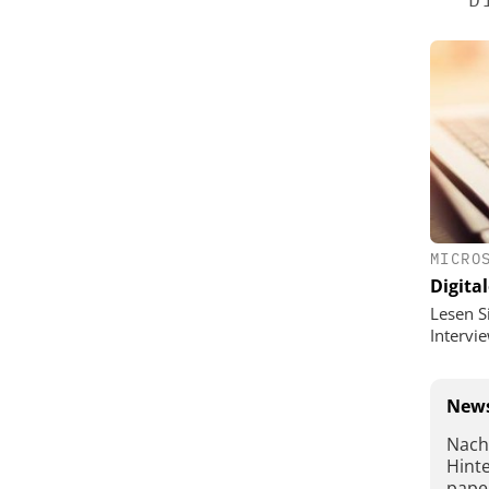
MICRO
Digital
Lesen S
Interv
News
Nach
Hint
pape