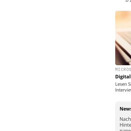
MICRO
Digital
Lesen S
Interv
News
Nach
Hint
pape