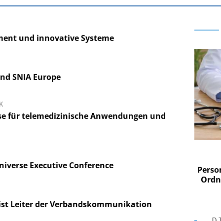
ent und innovative Systeme
nd SNIA Europe
K
se für telemedizinische Anwendungen und
 AG
EASY SOFTWARE AG
im
Digitalisierung im
Universe Executive Conference
n digitaler
Personalmanagement: Von digitaler
Perso
 Steuerung
Ordnung zur KI-fähigen Steuerung
Ordn
 ist Leiter der Verbandskommunikation
D