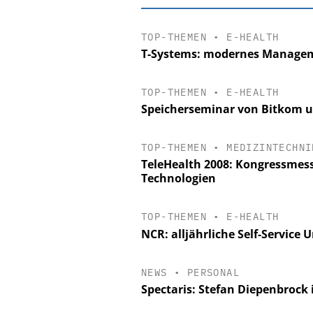
TOP-THEMEN
•
E-HEALTH
T-Systems: modernes Managem
TOP-THEMEN
•
E-HEALTH
Speicherseminar von Bitkom u
TOP-THEMEN
•
MEDIZINTECHNI
TeleHealth 2008: Kongressmes
Technologien
EASY SOFTWARE
TOP-THEMEN
•
E-HEALTH
Digitalisierung 
NCR: alljährliche Self-Service 
Personalmanagement: Vo
Ordnung zur KI-fähigen
NEWS
•
PERSONAL
Spectaris: Stefan Diepenbrock