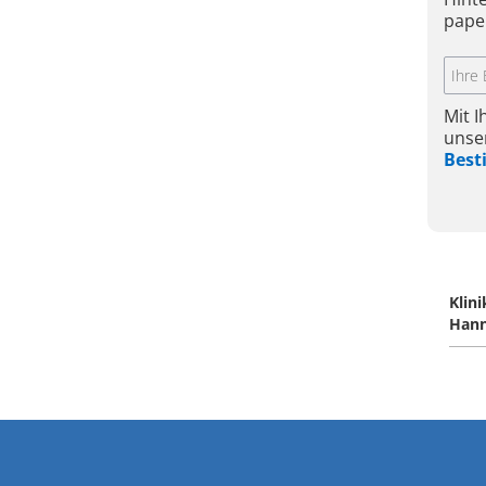
pape
Mit 
unse
Bes
Klin
Hann