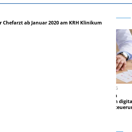
r Chefarzt ab Januar 2020 am KRH Klinikum
RE AG
EASY SOFTWARE AG
ung im
Digitalisierung im
Von digitaler
Personalmanagement: Von digitaler
Pe
gen Steuerung
Ordnung zur KI-fähigen Steuerung
O