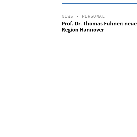
NEWS
•
PERSONAL
Prof. Dr. Thomas Fühner: neue
Region Hannover
EASY SOFTWA
Digitalisier
Personalmanagement: 
Ordnung zur KI-fähi