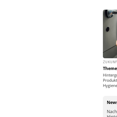
ZUKUN
Theme
Hinterg
Produkt
Hygien
News
Nach
Hint