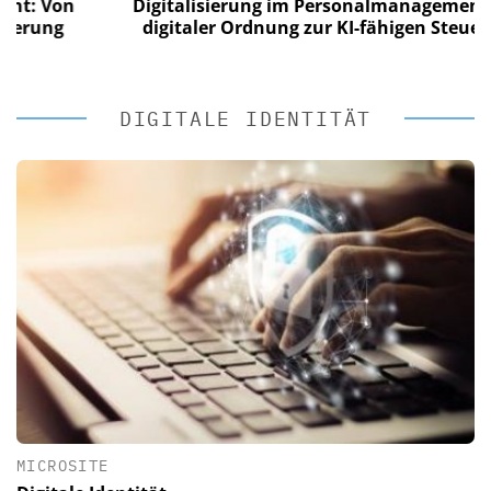
Von
Digitalisierung im Personalmanagement: Von
ng
digitaler Ordnung zur KI-fähigen Steuerung
DIGITALE IDENTITÄT
MICROSITE