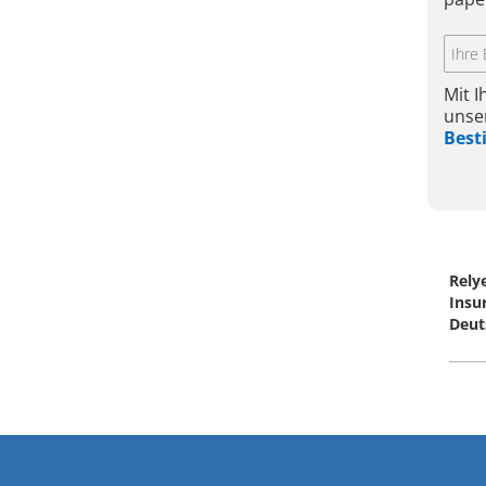
Mit 
unse
Bes
Rely
Insu
Deut