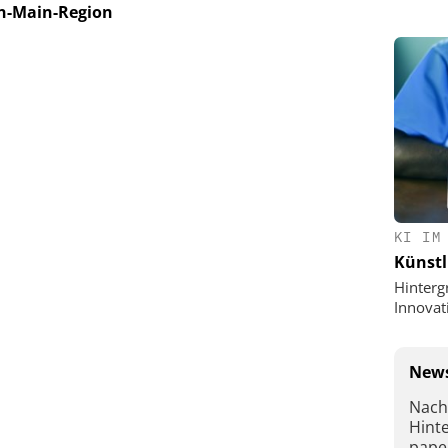
n-Main-Region
KI IM
Künstl
Hinterg
Innovat
News
Nach
Hint
pape