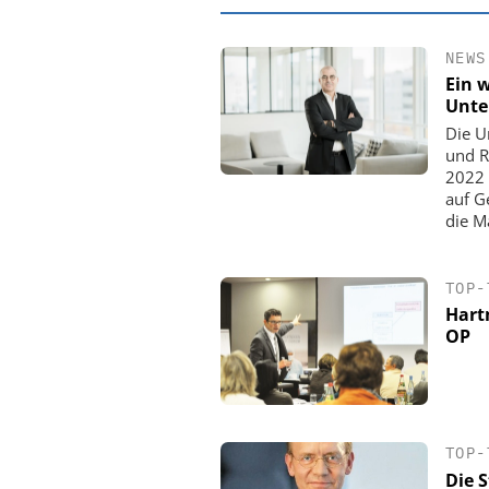
NEWS
Ein 
Unte
Die U
und R
2022 
auf G
die M
TOP-
Hart
EASY SOFTWAR
OP
Digitalisierun
Personalmanagement: V
Ordnung zur KI-fähige
TOP-
Die 