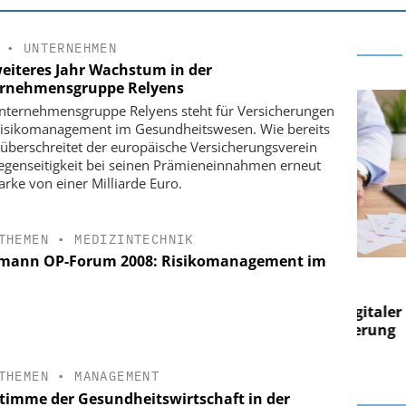
•
UNTERNEHMEN
weiteres Jahr Wachstum in der
rnehmensgruppe Relyens
nternehmensgruppe Relyens steht für Versicherungen
isikomanagement im Gesundheitswesen. Wie bereits
überschreitet der europäische Versicherungsverein
egenseitigkeit bei seinen Prämieneinnahmen erneut
arke von einer Milliarde Euro.
THEMEN
•
MEDIZINTECHNIK
mann OP-Forum 2008: Risikomanagement im
E AG
EASY SOFTWARE AG
g im
Digitalisierung im
on digitaler
Personalmanagement: Von digitaler
Pers
n Steuerung
Ordnung zur KI-fähigen Steuerung
Ord
THEMEN
•
MANAGEMENT
Stimme der Gesundheitswirtschaft in der