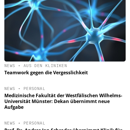
NEWS
•
AUS DEN KLINIKEN
Teamwork gegen die Vergesslichkeit
NEWS
•
PERSONAL
Medizinische Fakultät der Westfälischen Wilhelms-
Universität Münster: Dekan übernimmt neue
Aufgabe
NEWS
•
PERSONAL