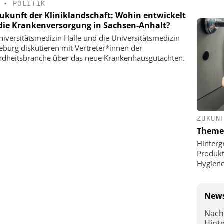
•
POLITIK
Zukunft der Kliniklandschaft: Wohin entwickelt
 die Krankenversorgung in Sachsen-Anhalt?
niversitätsmedizin Halle und die Universitätsmedizin
burg diskutieren mit Vertreter*innen der
dheitsbranche über das neue Krankenhausgutachten.
ZUKUN
Theme
Hinterg
Produkt
Hygien
News
Nach
Hint