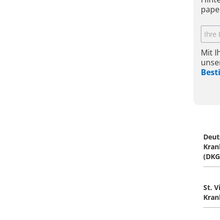
pape
Mit 
unse
Bes
Deut
Kran
(DKG
St. V
Kra