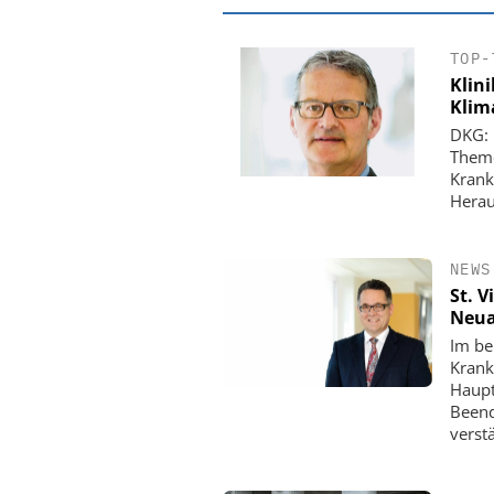
TOP-
Klin
Klim
DKG: 
Theme
Krank
Herau
NEWS
St. 
Neua
EASY SOFTWARE
Im be
Digitalisierung 
Krank
Personalmanagement: Vo
Haupt
Ordnung zur KI-fähigen
Beend
verst