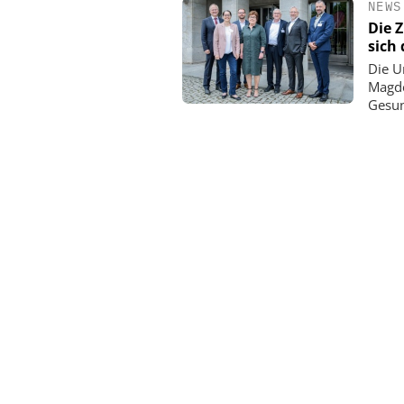
NEWS
Die 
sich
Die U
Magde
Gesun