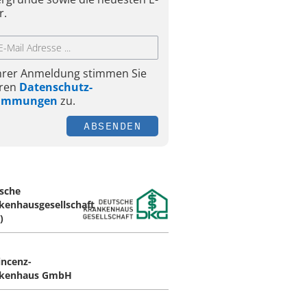
r.
Ihrer Anmeldung stimmen Sie
ren
Datenschutz-
timmungen
zu.
ABSENDEN
sche
kenhausgesellschaft
)
incenz-
nkenhaus GmbH