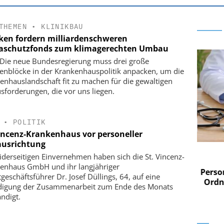
THEMEN
•
KLINIKBAU
iken fordern milliardenschweren
aschutzfonds zum klimagerechten Umbau
Die neue Bundesregierung muss drei große
nblöcke in der Krankenhauspolitik anpacken, um die
enhauslandschaft fit zu machen für die gewaltigen
sforderungen, die vor uns liegen.
•
POLITIK
Vincenz-Krankenhaus vor personeller
usrichtung
 AG
EASY SOFTWARE AG
iderseitigen Einvernehmen haben sich die St. Vincenz-
im
Digitalisierung im
enhaus GmbH und ihr langjähriger
n digitaler
Personalmanagement: Von digitaler
Perso
geschäftsführer Dr. Josef Düllings, 64, auf eine
 Steuerung
Ordnung zur KI-fähigen Steuerung
Ordn
igung der Zusammenarbeit zum Ende des Monats
ändigt.