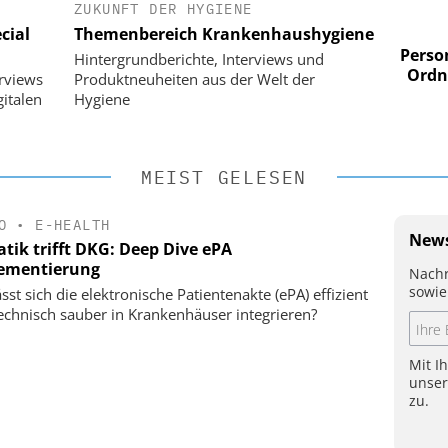
ZUKUNFT DER HYGIENE
 AG
EASY SOFTWARE AG
cial
Themenbereich Krankenhaushygiene
im
Digitalisierung im
n digitaler
Personalmanagement: Von digitaler
Perso
Hintergrundberichte, Interviews und
 Steuerung
Ordnung zur KI-fähigen Steuerung
Ordn
erviews
Produktneuheiten aus der Welt der
italen
Hygiene
MEIST GELESEN
O
•
E-HEALTH
News
tik trifft DKG: Deep Dive ePA
ementierung
Nachr
sowie
sst sich die elektronische Patientenakte (ePA) effizient
echnisch sauber in Krankenhäuser integrieren?
Mit I
unse
zu.