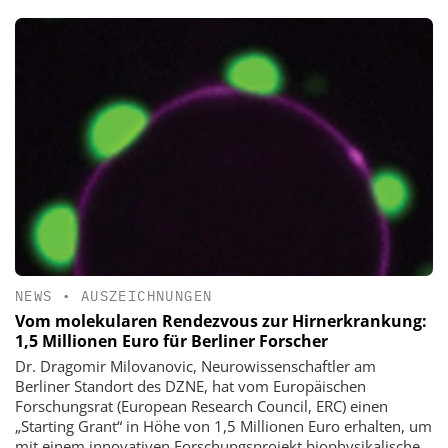
NEWS
•
AUSZEICHNUNGEN
Vom molekularen Rendezvous zur Hirnerkrankung:
1,5 Millionen Euro für Berliner Forscher
Dr. Dragomir Milovanovic, Neurowissenschaftler am
Berliner Standort des DZNE, hat vom Europäischen
Forschungsrat (European Research Council, ERC) einen
„Starting Grant“ in Höhe von 1,5 Millionen Euro erhalten, um
mit einem innovativen Forschungsprojekt biophysikalische