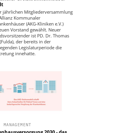
lt
er jährlichen Mitgliederversammlung
 Allianz Kommunaler
nkenhäuser (AKG-Kliniken e.V.)
euen Vorstand gewählt. Neuer
dsvorsitzender ist PD. Dr. Thomas
Fulda), der bereits in der
iegenden Legislaturperiode die
tretung innehatte.
•
MANAGEMENT
nhausversorgung 2030 - das