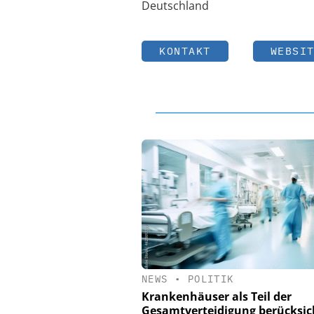
Deutschland
KONTAKT
WEBSI
NEWS
•
POLITIK
Krankenhäuser als Teil der
Gesamtverteidigung berücksic