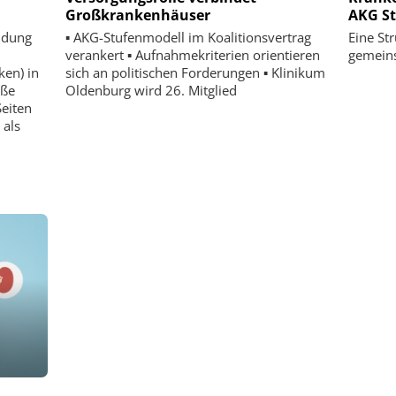
Großkrankenhäuser
AKG S
ndung
▪ AKG-Stufenmodell im Koalitionsvertrag
Eine St
verankert ▪ Aufnahmekriterien orientieren
gemein
ken) in
sich an politischen Forderungen ▪ Klinikum
öße
Oldenburg wird 26. Mitglied
eiten
 als