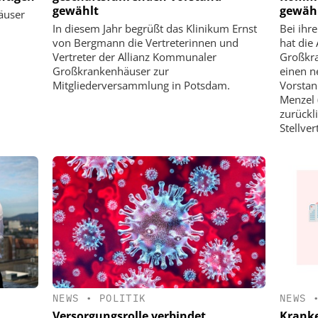
gewählt
gewäh
äuser
In diesem Jahr begrüßt das Klinikum Ernst
Bei ihr
von Bergmann die Vertreterinnen und
hat die
Vertreter der Allianz Kommunaler
Großkra
Großkrankenhäuser zur
einen n
Mitgliederversammlung in Potsdam.
Vorstan
Menzel (
zurückl
Stellver
NEWS
•
POLITIK
NEWS
Versorgungsrolle verbindet
Kranke