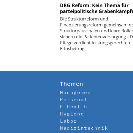
DRG-Reform: Kein Thema für
parteipolitische Grabenkämpf
Die Strukturreform und
Finanzierungsreform gemeinsam de
Strukturpauschalen und klare Rolle
sichern die Patientenversorgung - D
Pflege verdient leistungsgerechten
Erlösbeitrag
Themen
Management
Personal
E-Health
Hygiene
Labor
Medizintechnik