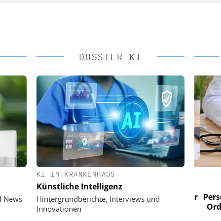
DOSSIER KI
KI IM KRANKENHAUS
 AG
EASY SOFTWARE AG
Künstliche Intelligenz
im
Digitalisierung im
n digitaler
Personalmanagement: Von digitaler
Perso
d News
Hintergrundberichte, Interviews und
 Steuerung
Ordnung zur KI-fähigen Steuerung
Ordn
Innovationen