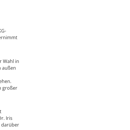
KG-
bernimmt
r Wahl in
h außen
ehen.
n großer
t
. Iris
t darüber