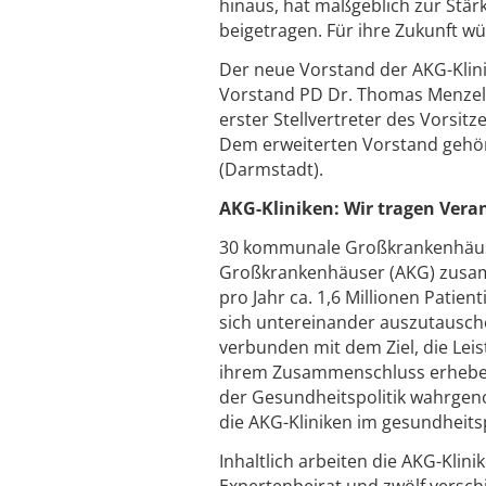
hinaus, hat maßgeblich zur Stä
beigetragen. Für ihre Zukunft wü
Der neue Vorstand der AKG-Klin
Vorstand PD Dr. Thomas Menzel 
erster Stellvertreter des Vorsi
Dem erweiterten Vorstand gehö
(Darmstadt).
AKG-Kliniken: Wir tragen Ver
30 kommunale Großkrankenhäuse
Großkrankenhäuser (AKG) zusam
pro Jahr ca. 1,6 Millionen Patien
sich untereinander auszutausch
verbunden mit dem Ziel, die Le
ihrem Zusammenschluss erheben 
der Gesundheitspolitik wahrgeno
die AKG-Kliniken im gesundheits
Inhaltlich arbeiten die AKG-Kli
Expertenbeirat und zwölf versc