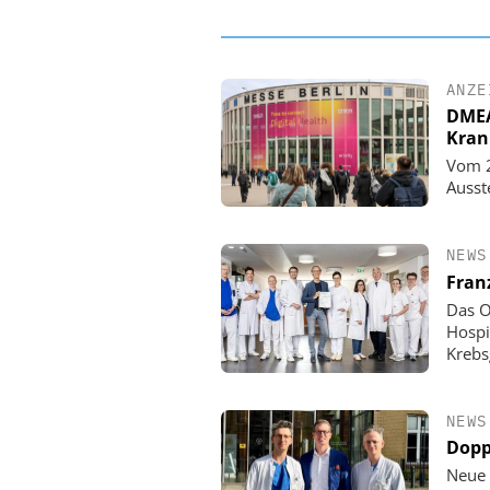
ANZE
DMEA 
Kran
Vom 2
Ausst
NEWS
Fran
Das O
Hospi
Krebs
NEWS
Dopp
Neue 