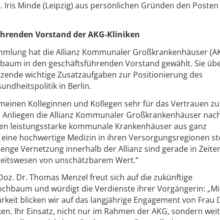
. Iris Minde (Leipzig) aus persönlichen Gründen den Posten
hrenden Vorstand der AKG-Kliniken
mmlung hat die Allianz Kommunaler Großkrankenhäuser (A
ochbaum in den geschäftsführenden Vorstand gewählt. Sie ü
itzende wichtige Zusatzaufgaben zur Positionierung des
ndheitspolitik in Berlin.
einen Kolleginnen und Kollegen sehr für das Vertrauen zu
ein Anliegen die Allianz Kommunaler Großkrankenhäuser nac
einen leistungsstarke kommunale Krankenhäuser aus ganz
 eine hochwertige Medizin in ihren Versorgungsregionen st
 enge Vernetzung innerhalb der Allianz sind gerade in Zeite
eitswesen von unschätzbarem Wert.“
oz. Dr. Thomas Menzel freut sich auf die zukünftige
chbaum und würdigt die Verdienste ihrer Vorgängerin: „Mi
eit blicken wir auf das langjährige Engagement von Frau Dr
en. Ihr Einsatz, nicht nur im Rahmen der AKG, sondern wei