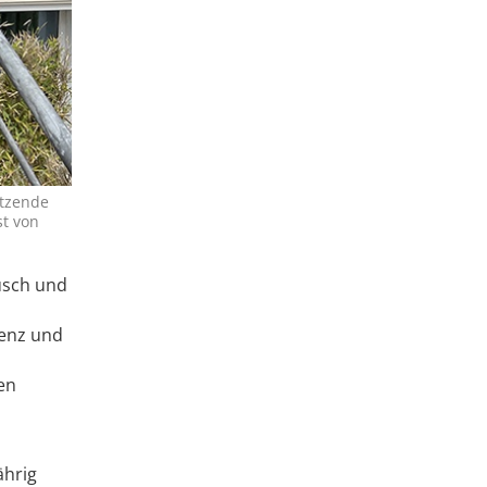
itzende
st von
usch und
ienz und
en
ährig