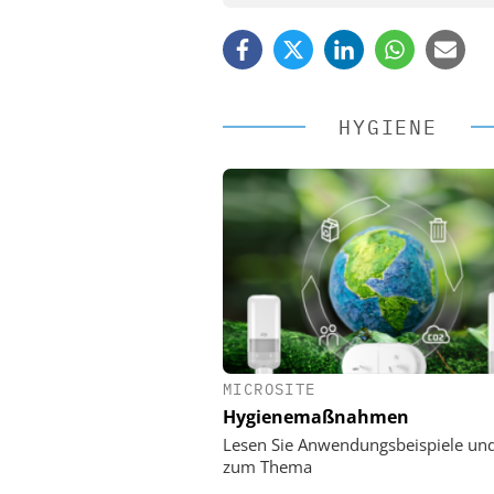
HYGIENE
MICROSITE
EASY SOFTWARE
Hygienemaßnahmen
Digitalisierung 
Personalmanagement: Vo
Lesen Sie Anwendungsbeispiele un
Ordnung zur KI-fähigen
zum Thema