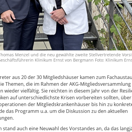
 Thomas Menzel und die neu gewählte zweite Stellvertretende Vors
eschäftsführerin Klinikum Ernst von Bergmann Foto: Klinikum Ern
treter aus 20 der 30 Mitgliedshäuser kamen zum Fachausta
e Themen, die im Rahmen der AKG-Mitgliedsversammlung
ieder vielfältig. Sie reichten in diesem Jahr von der Resil
iken auf unterschiedlichste Krisen vorbereiten sollten, über
operationen der Mitgliedskrankenhäuser bis hin zu konkret
de das Programm u.a. um die Diskussion zu den aktuellen
ungen.
 stand auch eine Neuwahl des Vorstandes an, da das langj