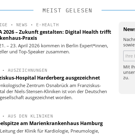
MEIST GELESEN
IGE
•
NEWS
•
E-HEALTH
News
2026 – Zukunft gestalten: Digital Health trifft
kenhaus-Praxis
Nachr
sowie
1. – 23. April 2026 kommen in Berlin Expert*innen,
eller und Top-Speaker zusammen.
Mit I
•
AUSZEICHNUNGEN
unse
ziskus-Hospital Harderberg ausgezeichnet
zu.
nkologische Zentrum Osnabrück am Franziskus-
tal der Niels-Stensen-Kliniken ist von der Deutschen
gesellschaft ausgezeichnet worden.
•
AUS DEN KLINIKEN
elspitze am Marienkrankenhaus Hamburg
Leitung der Klinik für Kardiologie, Pneumologie,