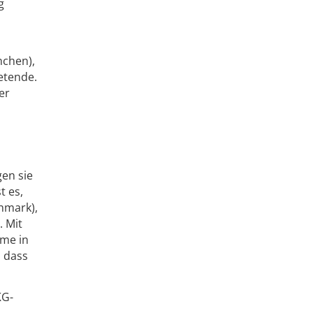
g
nchen),
etende.
er
en sie
t es,
hmark),
. Mit
mme in
, dass
KG-