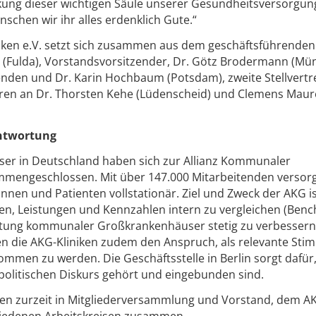
rkung dieser wichtigen Säule unserer Gesundheitsversorgun
nschen wir ihr alles erdenklich Gute.“
iken e.V. setzt sich zusammen aus dem geschäftsführenden
(Fulda), Vorstandsvorsitzender, Dr. Götz Brodermann (Mü
tzenden und Dr. Karin Hochbaum (Potsdam), zweite Stellvertr
ren an Dr. Thorsten Kehe (Lüdenscheid) und Clemens Maur
antwortung
r in Deutschland haben sich zur Allianz Kommunaler
mengeschlossen. Mit über 147.000 Mitarbeitenden versorg
tinnen und Patienten vollstationär. Ziel und Zweck der AKG is
en, Leistungen und Kennzahlen intern zu vergleichen (Benc
istung kommunaler Großkrankenhäuser stetig zu verbessern
die AKG-Kliniken zudem den Anspruch, als relevante Sti
mmen zu werden. Die Geschäftsstelle in Berlin sorgt dafür
politischen Diskurs gehört und eingebunden sind.
niken zurzeit in Mitgliederversammlung und Vorstand, dem A
hiedenen Arbeitskreisen zusammen.