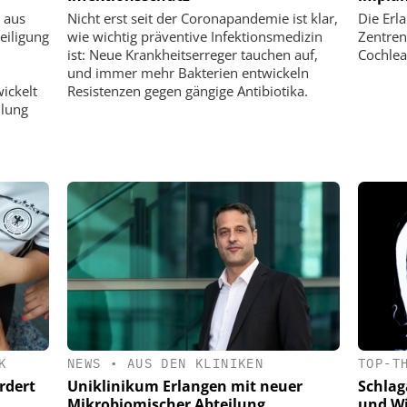
 aus
Nicht erst seit der Coronapandemie ist klar,
Die Erl
eiligung
wie wichtig präventive Infektionsmedizin
Zentren
ist: Neue Krankheitserreger tauchen auf,
Cochlea
und immer mehr Bakterien entwickeln
ickelt
Resistenzen gegen gängige Antibiotika.
ilung
K
NEWS
•
AUS DEN KLINIKEN
TOP-T
rdert
Uniklinikum Erlangen mit neuer
Schlag
Mikrobiomischer Abteilung
und W