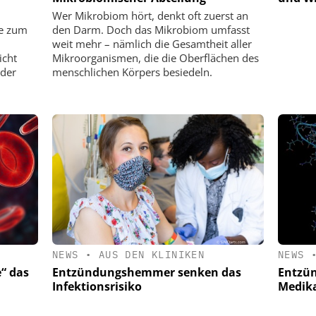
Wer Mikrobiom hört, denkt oft zuerst an
ie zum
den Darm. Doch das Mikrobiom umfasst
weit mehr – nämlich die Gesamtheit aller
icht
Mikroorganismen, die die Oberflächen des
 der
menschlichen Körpers besiedeln.
NEWS
•
AUS DEN KLINIKEN
NEWS
“ das
Entzündungshemmer senken das
Entzü
Infektionsrisiko
Medika