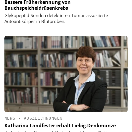
Bessere Früherkennung von
Bauchspeicheldrüsenkrebs
Glykopeptid-Sonden detektieren Tumor-assoziierte
Autoantikörper in Blutproben.
NEWS
•
AUSZEICHNUNGEN
Katharina Landfester erhält Liebig-Denkmünze