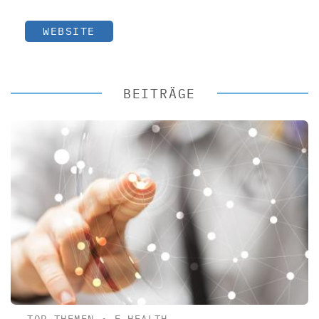
WEBSITE
BEITRÄGE
TOP-THEMEN
•
E-HEALTH