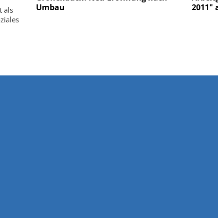
Umbau
2011" 
t als
ziales