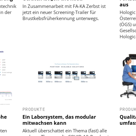
aus
ntechnik
In Zusammenarbeit mit FA-KA Zerbst ist
in der
jetzt ein neuer Screening-Trailer für
Hologic
Brustkebsfrüherkennung unterwegs.
Österre
(ÖGS) u
Gesells
Hologic
PRODUKTE
PRODU
ohe
Ein Laborsystem, das modular
Qualit
mitwachsen kann
umfas
eten
Aktuell überschattet ein Thema (fast) alle