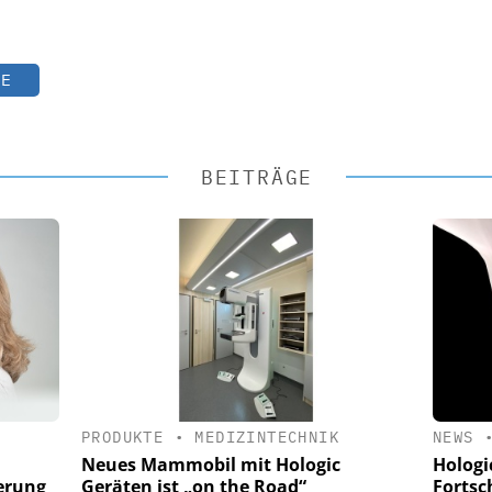
TE
BEITRÄGE
PRODUKTE
•
MEDIZINTECHNIK
NEWS
Neues Mammobil mit Hologic
Hologi
erung
Geräten ist „on the Road“
Fortsc