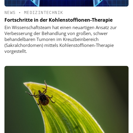
NEWS
•
MEDIZINTECHNIK
Fortschritte in der Kohlenstoffionen-Therapie
Ein Wissenschaftsteam hat einen neuartigen Ansatz zur
Verbesserung der Behandlung von großen, schwer
behandelbaren Tumoren im Kreuzbeinbereich
(Sakralchordomen) mittels Kohlenstoffionen-Therapie
vorgestellt.