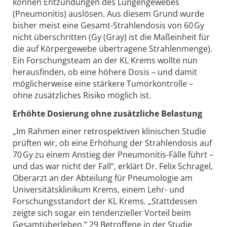
können Entzündungen des Lungengewebes
(Pneumonitis) auslösen. Aus diesem Grund wurde
bisher meist eine Gesamt-Strahlendosis von 60 Gy
nicht überschritten (Gy (Gray) ist die Maßeinheit für
die auf Körpergewebe übertragene Strahlenmenge).
Ein Forschungsteam an der KL Krems wollte nun
herausfinden, ob eine höhere Dosis – und damit
möglicherweise eine stärkere Tumorkontrolle –
ohne zusätzliches Risiko möglich ist.
Erhöhte Dosierung ohne zusätzliche Belastung
„Im Rahmen einer retrospektiven klinischen Studie
prüften wir, ob eine Erhöhung der Strahlendosis auf
70 Gy zu einem Anstieg der Pneumonitis-Fälle führt –
und das war nicht der Fall“, erklärt Dr. Felix Schragel,
Oberarzt an der Abteilung für Pneumologie am
Universitätsklinikum Krems, einem Lehr- und
Forschungsstandort der KL Krems. „Stattdessen
zeigte sich sogar ein tendenzieller Vorteil beim
Gesamtüberleben.“ 29 Betroffene in der Studie