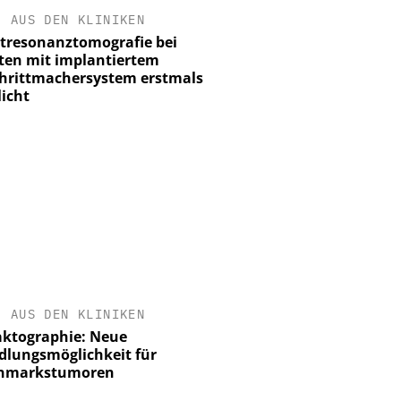
•
AUS DEN KLINIKEN
resonanztomografie bei
ten mit implantiertem
hrittmachersystem erstmals
icht
•
AUS DEN KLINIKEN
aktographie: Neue
lungsmöglichkeit für
nmarkstumoren