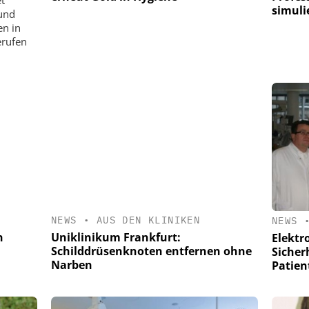
et
simuli
und
n in
erufen
NEWS
•
AUS DEN KLINIKEN
NEWS
n
Uniklinikum Frankfurt:
Elektr
Schilddrüsenknoten entfernen ohne
Sicher
Narben
Patien