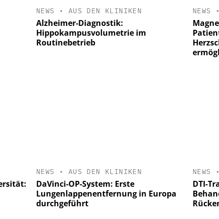
NEWS
•
AUS DEN KLINIKEN
NEWS
Alzheimer-Diagnostik:
Magnet
Hippokampusvolumetrie im
Patien
Routinebetrieb
Herzsc
ermögl
NEWS
•
AUS DEN KLINIKEN
NEWS
rsität:
DaVinci-OP-System: Erste
DTI-Tr
Lungenlappenentfernung in Europa
Behand
durchgeführt
Rücke