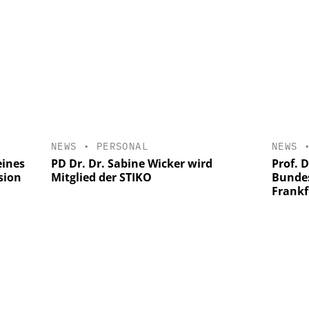
NEWS
•
PERSONAL
NEWS
eines
PD Dr. Dr. Sabine Wicker wird
Prof. 
sion
Mitglied der STIKO
Bundes
Frankf