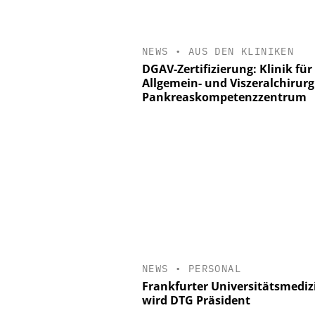
NEWS
•
AUS DEN KLINIKEN
DGAV-Zertifizierung: Klinik für
Allgemein- und Viszeralchirurg
Pankreaskompetenzzentrum
NEWS
•
PERSONAL
Frankfurter Universitätsmediz
wird DTG Präsident