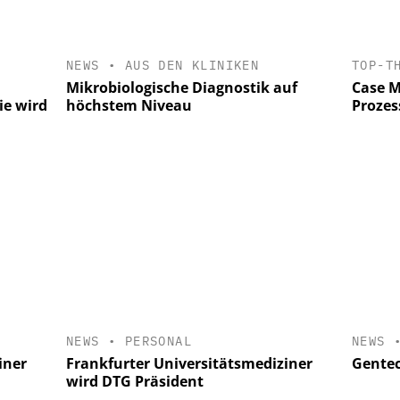
NEWS
•
AUS DEN KLINIKEN
TOP-T
Mikrobiologische Diagnostik auf
Case M
ie wird
höchstem Niveau
Prozes
NEWS
•
PERSONAL
NEWS
iner
Frankfurter Universitätsmediziner
Gente
wird DTG Präsident